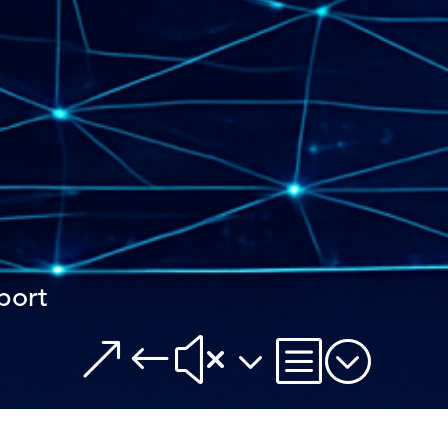
port
&#x3b;