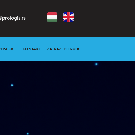
@prologis.rs
POŠILJKE
KONTAKT
ZATRAŽI PONUDU